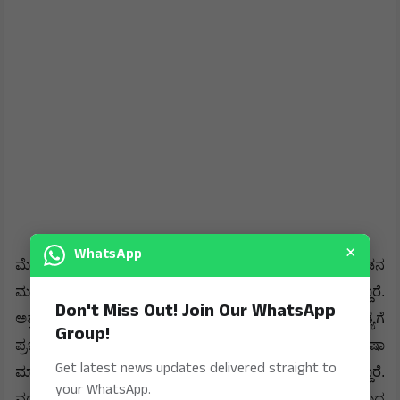
×
WhatsApp
ಮೇ 12ರಂದು ಭೋಪಾಲ್ ನ ಕಟಾರಾ ಹಿಲ್ಸ್ ಪ್ರದೇಶದಲ್ಲಿರುವ ಗಂಡನ
Don't Miss Out! Join Our WhatsApp
Group!
ಮನೆಯಲ್ಲಿ 32 ವರ್ಷದ ತ್ವಿಷಾ ನೇಣು ಬಿಗಿದ ಸ್ಥಿತಿಯಲ್ಲಿ ಪತ್ತೆಯಾಗಿದ್ದಾರೆ.
ಅತ್ತೆ, ಮಾವ, ಕುಟುಂಬಸ್ಥರ ವಿರುದ್ಧ ವರದಕ್ಷಿಣೆ ಕಿರುಕುಳ, ಆತ್ಮಹತ್ಯೆಗೆ
Get latest news updates delivered straight to
ಪ್ರಚೋದನೆಯ ಆರೋಪವನ್ನು ಆಕೆಯ ಕುಟುಂಬಸ್ಥರು ಮಾಡಿದ್ದಾರೆ. ತ್ವಿಷಾ
your WhatsApp.