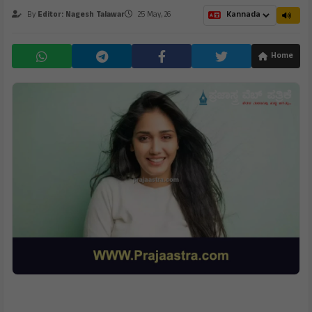
ಮಾಧ್ಯಮಗಳಿಗೆ ಎಚ್ಚರಿಕೆ ನೀಡಿದ ಸುಪ್ರೀಂ ಕೋರ್ಟ್..
By
Editor: Nagesh Talawar
25 May, 26
Home