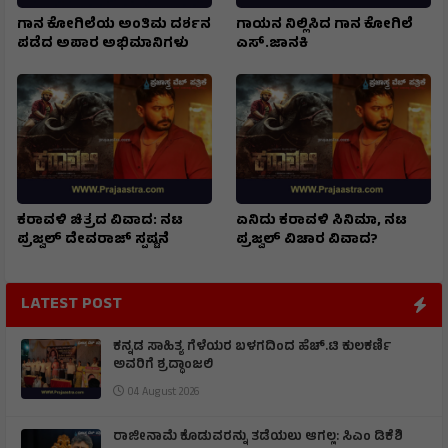
ಗಾನ ಕೋಗಿಲೆಯ ಅಂತಿಮ ದರ್ಶನ
ಗಾಯನ ನಿಲ್ಲಿಸಿದ ಗಾನ ಕೋಗಿಲೆ
ಪಡೆದ ಅಪಾರ ಅಭಿಮಾನಿಗಳು
ಎಸ್.ಜಾನಕಿ
ಕರಾವಳಿ ಚಿತ್ರದ ವಿವಾದ: ನಟ
ಏನಿದು ಕರಾವಳಿ ಸಿನಿಮಾ, ನಟ
ಪ್ರಜ್ವಲ್ ದೇವರಾಜ್ ಸ್ಪಷ್ಟನೆ
ಪ್ರಜ್ವಲ್ ವಿಚಾರ ವಿವಾದ?
LATEST POST
ಕನ್ನಡ ಸಾಹಿತ್ಯ ಗೆಳೆಯರ ಬಳಗದಿಂದ ಹೆಚ್.ಟಿ ಕುಲಕರ್ಣಿ
ಅವರಿಗೆ ಶ್ರದ್ಧಾಂಜಲಿ
04 August 2026