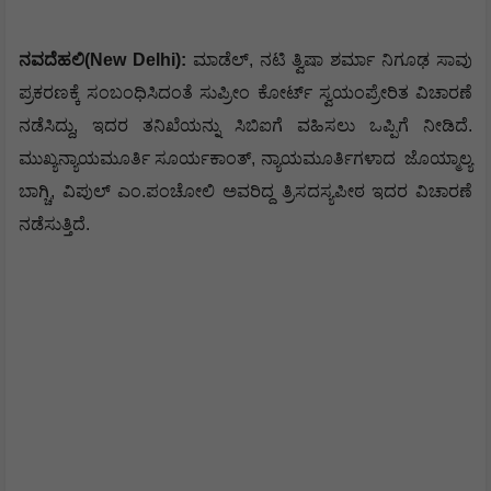
ನವದೆಹಲಿ(New Delhi):
ಮಾಡೆಲ್, ನಟಿ ತ್ವಿಷಾ ಶರ್ಮಾ ನಿಗೂಢ ಸಾವು
ಪ್ರಕರಣಕ್ಕೆ ಸಂಬಂಧಿಸಿದಂತೆ ಸುಪ್ರೀಂ ಕೋರ್ಟ್ ಸ್ವಯಂಪ್ರೇರಿತ ವಿಚಾರಣೆ
ನಡೆಸಿದ್ದು, ಇದರ ತನಿಖೆಯನ್ನು ಸಿಬಿಐಗೆ ವಹಿಸಲು ಒಪ್ಪಿಗೆ ನೀಡಿದೆ.
ಮುಖ್ಯನ್ಯಾಯಮೂರ್ತಿ ಸೂರ್ಯಕಾಂತ್, ನ್ಯಾಯಮೂರ್ತಿಗಳಾದ
ಜೊಯ್ಮಾಲ್ಯ
ಬಾಗ್ಚಿ, ವಿಪುಲ್ ಎಂ.ಪಂಚೋಲಿ ಅವರಿದ್ದ ತ್ರಿಸದಸ್ಯಪೀಠ ಇದರ ವಿಚಾರಣೆ
ನಡೆಸುತ್ತಿದೆ.