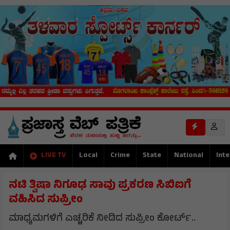
LIVE TV
Local
Crime
State
National
Inte
ನಟಿ ತ್ವಿಷಾ ನಿಗೂಢ ಸಾವು ಪ್ರಕರಣ ಸಿಬಿಐಗೆ
ವಹಿಸಿದ ಸುಪ್ರೀಂ