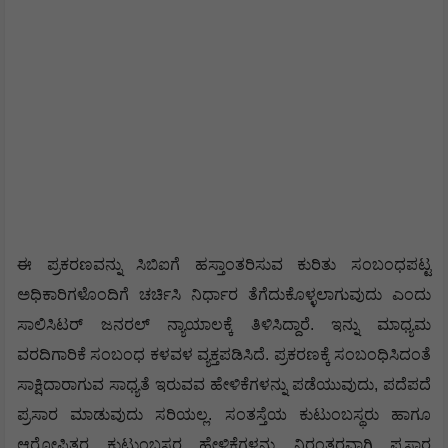
ಈ ಪ್ರಕರಣವನ್ನು ಸಿಬಿಐಗೆ ಹಸ್ತಾಂತರಿಸುವ ಕುರಿತು ಸಂಬಂಧಪಟ್ಟ
ಅಧಿಕಾರಿಗಳೊಂದಿಗೆ ಚರ್ಚಿಸಿ ನಿರ್ಧಾರ ತೆಗೆದುಕೊಳ್ಳಲಾಗುವುದು ಎಂದು
ಸಾಲಿಸಿಟರ್ ಜನರಲ್ ನ್ಯಾಯಾಲಕ್ಕೆ ತಿಳಿಸಿದ್ದಾರೆ. ಇನ್ನು ಮಾಧ್ಯಮ
ವರದಿಗಾರಿಕೆ ಸಂಬಂಧ ಕಳವಳ ವ್ಯಕ್ತಪಡಿಸಿದೆ. ಪ್ರಕರಣಕ್ಕೆ ಸಂಬಂಧಿಸಿದಂತೆ
ಸಾಕ್ಷಿದಾರಾಗುವ ಸಾಧ್ಯತೆ ಇರುವವ ಹೇಳಿಕೆಗಳನ್ನು ಪಡೆಯುವುದು, ಪದೆಪದೆ