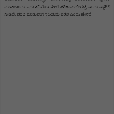
ಪ್ರಸಾರ ಮಾಡುವುದು ಸರಿಯಲ್ಲ. ಸಂತಸ್ತೆಯ ಕುಟುಂಬಸ್ಥರು ಹಾಗೂ
ಆರೋಪಿತರ ಕುಟುಂಬಸ್ಥರ ಹೇಳಿಕೆಗಳನ್ನು ನಿರಂತರವಾಗಿ ಪ್ರಸಾರ
ಮಾಡಬಾರದು. ಇದು ತನಿಖೆಯ ಮೇಲೆ ಪರಿಣಾಮ ಬೀರುತ್ತೆ ಎಂದು ಎಚ್ಚರಿಕೆ
ನೀಡಿದೆ.
ವರದಿ ಮಾಡುವಾಗ ಸಂಯಮ ಇರಲಿ ಎಂದು ಹೇಳಿದೆ.