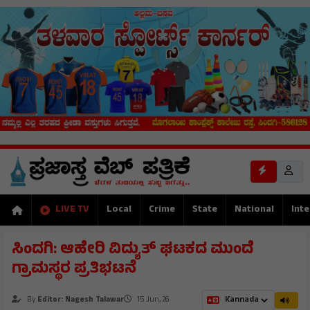
LIVE TV
Local
Crime
State
National
Inte
ಸಿಂದಗಿ: ಆಹೇರಿ ವಿದ್ಯುತ್ ಘಟಕದ ಮುಂದೆ
ಗ್ರಾಮಸ್ಥರ ಪ್ರತಿಭಟನೆ