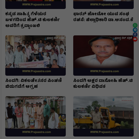
ಕನ್ನಡ ಸಾಹಿತ್ಯ ಗೆಳೆಯರ
ಭಾರತ್ ಜೋಡೋ ಯುವ ಸಂಘ
ಬಳಗದಿಂದ ಹೆಚ್.ಟಿ ಕುಲಕರ್ಣಿ
ರಚನೆ: ಜಿಲ್ಲಾಧಿಕಾರಿ ಡಾ.ಆನಂದ.ಕೆ
ಅವರಿಗೆ ಶ್ರದ್ಧಾಂಜಲಿ
ಸಿಂದಗಿ: ವಿಕಲಚೇತನರ ಪಿಂಚಣಿ
ಸಿಂದಗಿ ಅಕ್ಷರ ದಾಸೋಹಿ ಹೆಚ್.ಟಿ
ಬಿಡುಗಡೆಗೆ ಆಗ್ರಹ
ಕುಲಕರ್ಣಿ ವಿಧಿವಶ