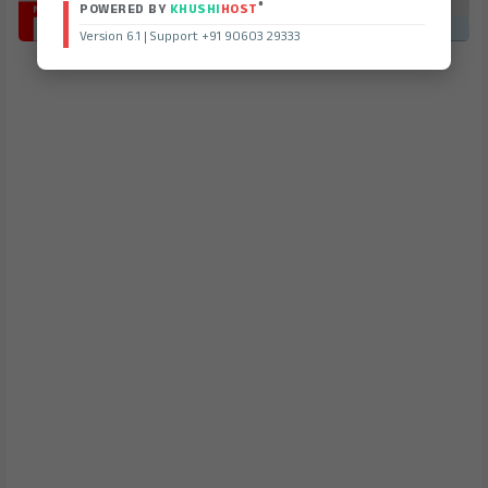
®
POWERED BY
KHUSHI
HOST
Version 6.1 | Support +91 90603 29333