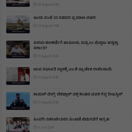
ಭಾರತ್ ಜೋಡೋ ಯುವ ಸಂಘ ರಚನೆ: ಜಿಲ್ಲಾಧಿಕಾರಿ
ಡಾ.ಆನಂದ.ಕೆ
04 August 2026
ಇಂದು ಸಂಜೆ 20 ಸಚಿವರ ಪ್ರಮಾಣ ವಚನ
03 August 2026
ವಿನಯ ಕುಲಕರ್ಣಿಗೆ ಜಾಮೀನು, ಸುಪ್ರೀಂ ಮೆಟ್ಟಿಲು ಹತ್ತುತ್ತಾ
ಸರ್ಕಾರ?
01 August 2026
ಉಪ ಸಭಾಪತಿ ಸ್ಥಾನಕ್ಕೆ ಎಂ.ಕೆ.ಪ್ರಾಣೇಶ ರಾಜೀನಾಮೆ
01 August 2026
ಕಾಮನ್ ವೆಲ್ತ್: ಡೆಕಥ್ಲಾನ್ ನಲ್ಲಿ ಕಂಚಿನ ಪದಕ ಗೆದ್ದ ತೇಜಸ್ವಿನ್
01 August 2026