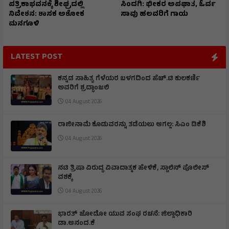
ಪತ್ರಿಕಾಭವನಕ್ಕೆ ಶೀಘ್ರದಲ್ಲಿ
ಸಿಂದಗಿ: ಭೀಕರ ಅಪಘಾತ, ಓರ್ವ
ನಿವೇಶನ: ಶಾಸಕ ಅಶೋಕ
ಸಾವು ಹಲವರಿಗೆ ಗಾಯ
ಮನಗೂಳಿ
LATEST POST
ಕನ್ನಡ ಸಾಹಿತ್ಯ ಗೆಳೆಯರ ಬಳಗದಿಂದ ಹೆಚ್.ಟಿ ಕುಲಕರ್ಣಿ
ಅವರಿಗೆ ಶ್ರದ್ಧಾಂಜಲಿ
04 August 2026
ರಾಜೀನಾಮೆ ಕೊಡುವರನ್ನು ತಡೆಯಲು ಆಗಲ್ಲ: ಸಿಎಂ ಡಿಕೆಶಿ
04 August 2026
ನಟಿ ತ್ರಿಷಾ ವಿರುದ್ಧ ವಿವಾದಾತ್ಮಕ ಹೇಳಿಕೆ, ಸ್ಟಾಲಿನ್ ಪೊಲೀಸ್
ವಶಕ್ಕೆ
04 August 2026