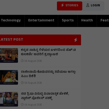
STORIES
LOGIN
Technology
Entertainment
Sports
Health
Feat
LATEST POST
ಕನ್ನಡ ಸಾಹಿತ್ಯ ಗೆಳೆಯರ ಬಳಗದಿಂದ ಹೆಚ್.ಟಿ
ಕುಲಕರ್ಣಿ ಅವರಿಗೆ ಶ್ರದ್ಧಾಂಜಲಿ
04 August 2026
ರಾಜೀನಾಮೆ ಕೊಡುವರನ್ನು ತಡೆಯಲು ಆಗಲ್ಲ:
ಸಿಎಂ ಡಿಕೆಶಿ
04 August 2026