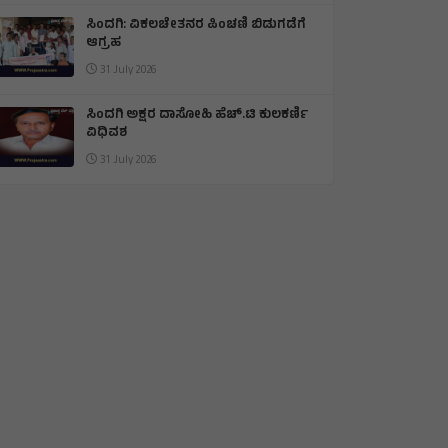
ಕಾಮನ್ ವೆಲ್ತ್: ಡೆಕಥ್ಲಾನ್ ನಲ್ಲಿ ಕಂಚಿನ ಪದಕ
ಗೆದ್ದ ತೇಜಸ್ವಿನ್
01 August 2026
ಸಿಂದಗಿ: ವಿಕಲಚೇತನರ ಪಿಂಚಣಿ ಬಿಡುಗಡೆಗೆ
ಆಗ್ರಹ
31 July 2026
ಸಿಂದಗಿ ಅಕ್ಷರ ದಾಸೋಹಿ ಹೆಚ್.ಟಿ ಕುಲಕರ್ಣಿ
ವಿಧಿವಶ
31 July 2026