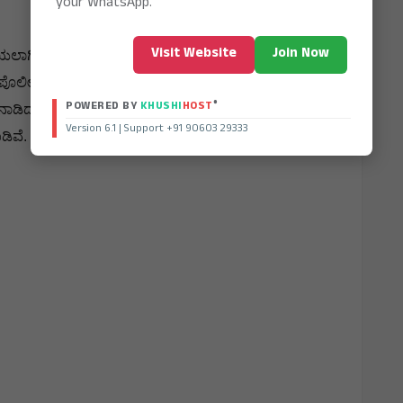
your WhatsApp.
Visit Website
Join Now
®
POWERED BY
KHUSHI
HOST
Version 6.1 | Support +91 90603 29333
ಗಿದೆ. ಇದಕ್ಕೆ ಯಾರೆಲ್ಲ ಕಾರಣರಾಗಿದ್ದಾರೆ ಅವರೆಲ್ಲರ ವಿರುದ್ಧ ಕ್ರಮ
ಡ ಪೊಲೀಸ್ ಆಯುಕ್ತ ಶಶಿಕುಮಾರ ಅವರು ತಿಳಿಸಿದ್ದಾರೆ. ಈ ಘಟನೆ
್ದಾರೆ. ಗುಂಡು ಹಾರಿಸಿದವರು ಯಾರು? ಅವರ ಕೈಗೆ ಗನ್ ಹೇಗೆ
ೂಡಿವೆ. ಘಟನೆಯಿಂದ ಜಿಲ್ಲೆಯ ಜನತೆಯಲ್ಲಿ ಆತಂಕ ಮೂಡಿದೆ.