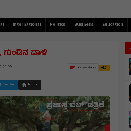
al
International
Politics
Business
Education
ಗುಂಡಿನ ದಾಳಿ
07:29 PM
Twitter
Home