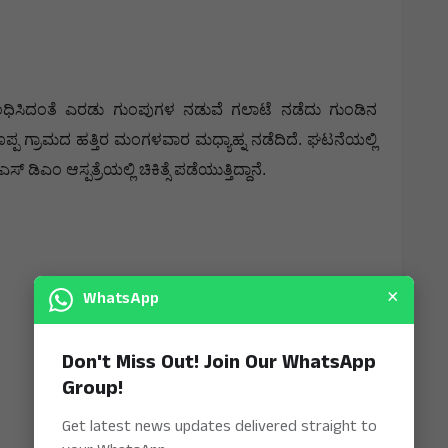
ಧಿಸಿದಂತೆ ಎರಡು ಗುಂಪುಗಳ ನಡುವೆ ಗಲಾಟೆ ನಡೆದು ಗುಂಡಿನ
ಪ ಗ್ರಾಮದ ಹತ್ತಿರ ಮಂಗಳವಾರ ಮಧ್ಯಾಹ್ನ ನಡೆದಿದೆ. ಘಟನೆಯಲ್ಲಿ
ಎಂ ಆಸ್ಪತ್ರೆಯಲ್ಲಿ ಚಿಕಿತ್ಸೆ ಪಡೆಯುತ್ತಿದ್ದಾನೆ.
×
WhatsApp
Don't Miss Out! Join Our WhatsApp
Group!
Get latest news updates delivered straight to