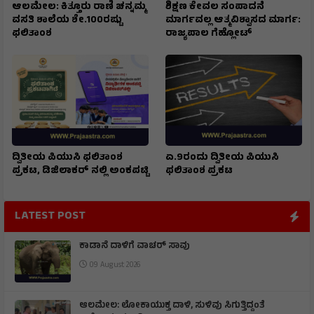
ಆಲಮೇಲ: ಕಿತ್ತೂರು ರಾಣಿ ಚನ್ನಮ್ಮ
ಶಿಕ್ಷಣ ಕೇವಲ ಸಂಪಾದನೆ
ವಸತಿ ಶಾಲೆಯ ಶೇ.100ರಷ್ಟು
ಮಾರ್ಗವಲ್ಲ ಆತ್ಮವಿಶ್ವಾಸದ ಮಾರ್ಗ:
ಫಲಿತಾಂಶ
ರಾಜ್ಯಪಾಲ ಗೆಹ್ಲೋಟ್
ದ್ವಿತೀಯ ಪಿಯುಸಿ ಫಲಿತಾಂಶ
ಏ.9ರಂದು ದ್ವಿತೀಯ ಪಿಯುಸಿ
ಪ್ರಕಟ, ಡಿಜಿಲಾಕರ್ ನಲ್ಲಿ ಅಂಕಪಟ್ಟಿ
ಫಲಿತಾಂಶ ಪ್ರಕಟ
LATEST POST
ಕಾಡಾನೆ ದಾಳಿಗೆ ವಾಚರ್ ಸಾವು
09 August 2026