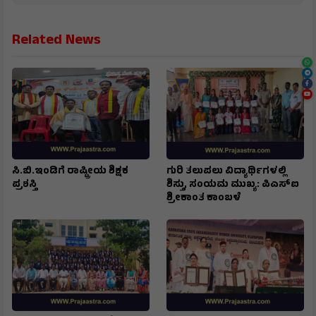
Education, Sports, Science, Current Affairs. Latest
Breaking News From India & Around the World.
Related News
ಸಿ.ಬಿ.ಇಂಡಿಗೆ ರಾಷ್ಟ್ರೀಯ ಶಿಕ್ಷಕ
ಗುರಿ ತಲುಪಲು ವಿದ್ಯಾರ್ಥಿಗಳಲ್ಲಿ
ಪ್ರಶಸ್ತಿ
ಶಿಸ್ತು, ಸಂಯಮ ಮುಖ್ಯ: ಪಿಎಸ್ಐ
ಶ್ರೀಕಾಂತ ಕಾಂಬಳೆ