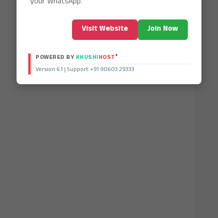
your WhatsApp.
Visit Website
Join Now
®
POWERED BY
KHUSHI
HOST
Version 6.1 | Support +91 90603 29333