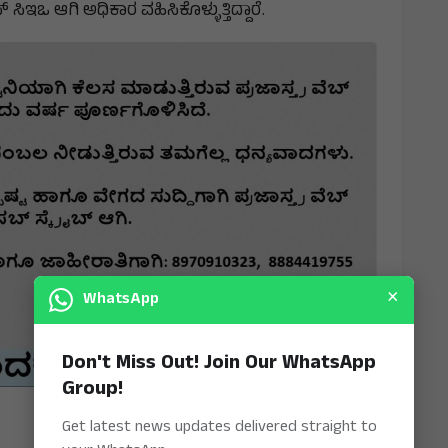
 ಸಂದರ್ಭದಲ್ಲಿ ವಾರ್ಷಿಕ ಲಾಭ ನಾಲ್ಕು ಪಟ್ಟು ಹೆಚ್ಚಾಗಿ 110
ಟ್ರಿಲಿಯನ್ ಡಾಲರ್ ಆಗಿದೆ. ಆ್ಯಪಲ್ ಕಂಪನಿಯ ಹಾರ್ಡ್ ವೇರ್
ಿಇಒ ಆಗಿ ಅಧಿಕಾರ ವಹಿಸಿಕೊಳ್ಳುತ್ತಿದ್ದಾರೆ.
×
WhatsApp
Don't Miss Out! Join Our WhatsApp
Group!
Get latest news updates delivered straight to