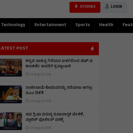
STORIES
LOGIN
Technology
Entertainment
Sports
Health
Feat
LATEST POST
ಕನ್ನಡ ಸಾಹಿತ್ಯ ಗೆಳೆಯರ ಬಳಗದಿಂದ ಹೆಚ್.ಟಿ
ಕುಲಕರ್ಣಿ ಅವರಿಗೆ ಶ್ರದ್ಧಾಂಜಲಿ
04 August 2026
ರಾಜೀನಾಮೆ ಕೊಡುವರನ್ನು ತಡೆಯಲು ಆಗಲ್ಲ:
ಸಿಎಂ ಡಿಕೆಶಿ
04 August 2026