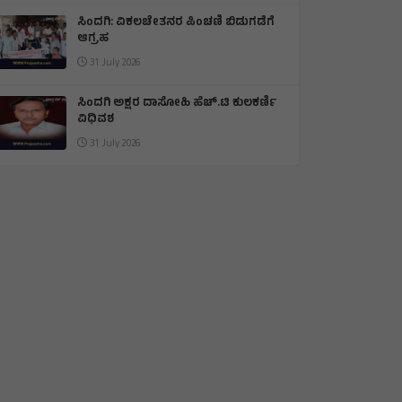
ಕಾಮನ್ ವೆಲ್ತ್: ಡೆಕಥ್ಲಾನ್ ನಲ್ಲಿ ಕಂಚಿನ ಪದಕ
ಗೆದ್ದ ತೇಜಸ್ವಿನ್
01 August 2026
ಸಿಂದಗಿ: ವಿಕಲಚೇತನರ ಪಿಂಚಣಿ ಬಿಡುಗಡೆಗೆ
ಆಗ್ರಹ
31 July 2026
ಸಿಂದಗಿ ಅಕ್ಷರ ದಾಸೋಹಿ ಹೆಚ್.ಟಿ ಕುಲಕರ್ಣಿ
ವಿಧಿವಶ
31 July 2026