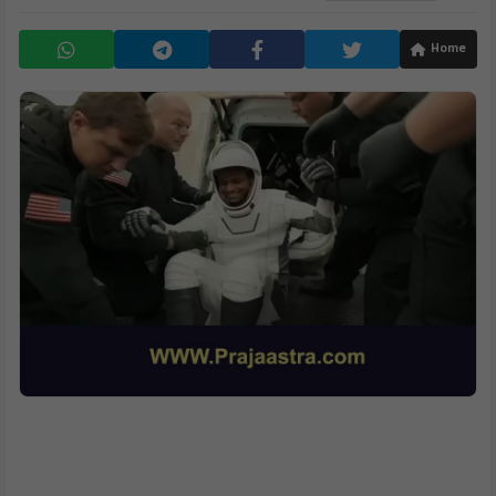
By
Praja Astra
16 Jul, 25
Home