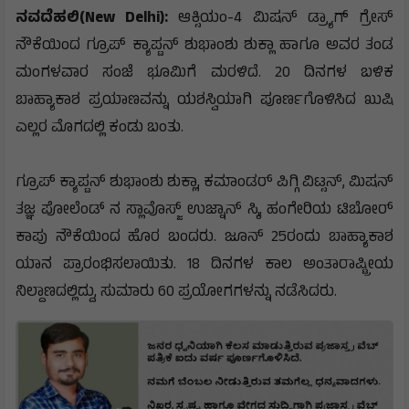
ಪ್ರಜಾಸ್ತ್ರ ಸುದ್ದಿ
ನವದೆಹಲಿ(New Delhi):
ಆಕ್ಸಿಯಂ-4 ಮಿಷನ್ ಡ್ರ್ಯಾಗ್ ಗ್ರೇಸ್
ನೌಕೆಯಿಂದ ಗ್ರೂಪ್ ಕ್ಯಾಪ್ಟನ್ ಶುಭಾಂಶು ಶುಕ್ಲಾ ಹಾಗೂ ಅವರ ತಂಡ
ಮಂಗಳವಾರ ಸಂಜೆ ಭೂಮಿಗೆ ಮರಳಿದೆ. 20 ದಿನಗಳ ಬಳಿಕ
ಬಾಹ್ಯಾಕಾಶ ಪ್ರಯಾಣವನ್ನು ಯಶಸ್ವಿಯಾಗಿ ಪೂರ್ಣಗೊಳಿಸಿದ ಖುಷಿ
ಎಲ್ಲರ ಮೊಗದಲ್ಲಿ ಕಂಡು ಬಂತು.
ಗ್ರೂಪ್ ಕ್ಯಾಪ್ಟನ್ ಶುಭಾಂಶು ಶುಕ್ಲಾ, ಕಮಾಂಡರ್ ಪಿಗ್ಗಿ ವಿಟ್ಸನ್, ಮಿಷನ್
ತಜ್ಞ ಪೋಲೆಂಡ್ ನ ಸ್ಲಾವೊಸ್ಜ್ ಉಜ್ನಾನ್ ಸ್ಕಿ, ಹಂಗೇರಿಯ ಟಿಬೋರ್
ಕಾಪು ನೌಕೆಯಿಂದ ಹೊರ ಬಂದರು. ಜೂನ್ 25ರಂದು ಬಾಹ್ಯಾಕಾಶ
ಯಾನ ಪ್ರಾರಂಭಿಸಲಾಯಿತು. 18 ದಿನಗಳ ಕಾಲ ಅಂತಾರಾಷ್ಟ್ರೀಯ
ನಿಲ್ದಾಣದಲ್ಲಿದ್ದು, ಸುಮಾರು 60 ಪ್ರಯೋಗಗಳನ್ನು ನಡೆಸಿದರು.