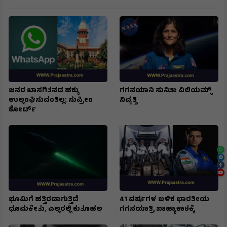
Related News
ಜನರ ಖಾಸಗಿತನದ ಹಕ್ಕು
ಗಗನಯಾನಿ ಸುನಿತಾ ವಿಲಿಯಮ್ಸ್
ಉಲ್ಲಂಘಿಸುವಂತಿಲ್ಲ: ಸುಪ್ರೀಂ
ನಿವೃತ್ತಿ
ಕೋರ್ಟ್
ಭೂಮಿಗೆ ಹತ್ತಿರವಾಗುತ್ತಿದೆ
41 ವರ್ಷಗಳ ಬಳಿಕ ಭಾರತೀಯ