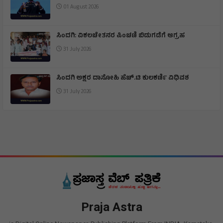
ಕಾಮನ್ ವೆಲ್ತ್: ಡೆಕಥ್ಲಾನ್ ನಲ್ಲಿ ಕಂಚಿನ ಪದಕ ಗೆದ್ದ ತೇಜಸ್ವಿನ್
01 August 2026
ಸಿಂದಗಿ: ವಿಕಲಚೇತನರ ಪಿಂಚಣಿ ಬಿಡುಗಡೆಗೆ ಆಗ್ರಹ
31 July 2026
ಸಿಂದಗಿ ಅಕ್ಷರ ದಾಸೋಹಿ ಹೆಚ್.ಟಿ ಕುಲಕರ್ಣಿ ವಿಧಿವಶ
31 July 2026