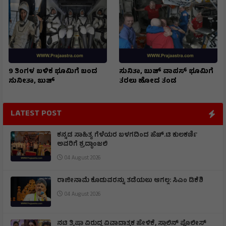
ಧೂಮಕೇತು, ಎಲ್ಲರಲ್ಲಿ ಕುತೂಹಲ
ಗಗನಯಾತ್ರಿ ಬಾಹ್ಯಾಕಾಶಕ್ಕೆ
9 ತಿಂಗಳ ಬಳಿಕ ಭೂಮಿಗೆ ಬಂದ
ಸುನಿತಾ, ಬುಚ್ ವಾಪಸ್ ಭೂಮಿಗೆ
ಸುನೀತಾ, ಬುಚ್
ತರಲು ಹೋದ ತಂಡ
LATEST POST
ಕನ್ನಡ ಸಾಹಿತ್ಯ ಗೆಳೆಯರ ಬಳಗದಿಂದ ಹೆಚ್.ಟಿ ಕುಲಕರ್ಣಿ
ಅವರಿಗೆ ಶ್ರದ್ಧಾಂಜಲಿ
04 August 2026
ರಾಜೀನಾಮೆ ಕೊಡುವರನ್ನು ತಡೆಯಲು ಆಗಲ್ಲ: ಸಿಎಂ ಡಿಕೆಶಿ
04 August 2026