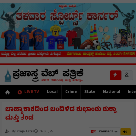
LIVE TV
Local
Crime
State
National
Inte
ಬಾಹ್ಯಾಕಾಶದಿಂದ ಬಂದಿಳಿದ ಶುಭಾಂಶು ಶುಕ್ಲಾ
ಮತ್ತು ತಂಡ