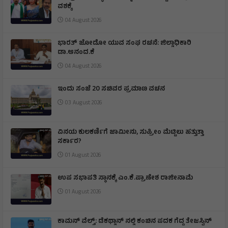
ನಟಿ ತ್ರಿಷಾ ವಿರುದ್ಧ ವಿವಾದಾತ್ಮಕ ಹೇಳಿಕೆ, ಸ್ಟಾಲಿನ್ ಪೊಲೀಸ್
ವಶಕ್ಕೆ
04 August 2026
ಭಾರತ್ ಜೋಡೋ ಯುವ ಸಂಘ ರಚನೆ: ಜಿಲ್ಲಾಧಿಕಾರಿ
ಡಾ.ಆನಂದ.ಕೆ
04 August 2026
ಇಂದು ಸಂಜೆ 20 ಸಚಿವರ ಪ್ರಮಾಣ ವಚನ
03 August 2026
ವಿನಯ ಕುಲಕರ್ಣಿಗೆ ಜಾಮೀನು, ಸುಪ್ರೀಂ ಮೆಟ್ಟಿಲು ಹತ್ತುತ್ತಾ
ಸರ್ಕಾರ?
01 August 2026
ಉಪ ಸಭಾಪತಿ ಸ್ಥಾನಕ್ಕೆ ಎಂ.ಕೆ.ಪ್ರಾಣೇಶ ರಾಜೀನಾಮೆ
01 August 2026