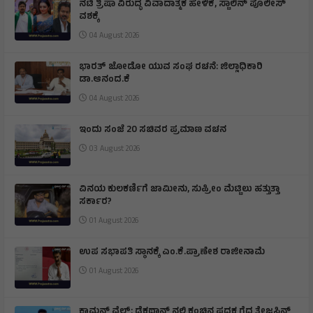
ನಟಿ ತ್ರಿಷಾ ವಿರುದ್ಧ ವಿವಾದಾತ್ಮಕ ಹೇಳಿಕೆ, ಸ್ಟಾಲಿನ್ ಪೊಲೀಸ್
ವಶಕ್ಕೆ
04 August 2026
ಭಾರತ್ ಜೋಡೋ ಯುವ ಸಂಘ ರಚನೆ: ಜಿಲ್ಲಾಧಿಕಾರಿ
ಡಾ.ಆನಂದ.ಕೆ
04 August 2026
ಇಂದು ಸಂಜೆ 20 ಸಚಿವರ ಪ್ರಮಾಣ ವಚನ
03 August 2026
ವಿನಯ ಕುಲಕರ್ಣಿಗೆ ಜಾಮೀನು, ಸುಪ್ರೀಂ ಮೆಟ್ಟಿಲು ಹತ್ತುತ್ತಾ
ಸರ್ಕಾರ?
01 August 2026
ಉಪ ಸಭಾಪತಿ ಸ್ಥಾನಕ್ಕೆ ಎಂ.ಕೆ.ಪ್ರಾಣೇಶ ರಾಜೀನಾಮೆ
01 August 2026