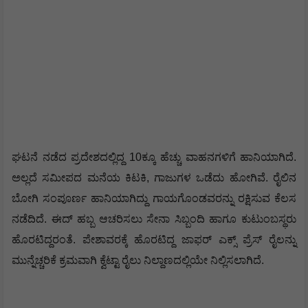
ಘಟನೆ ನಡೆದ ಪ್ರದೇಶದಲ್ಲಿದ್ದ 10ಕ್ಕೂ ಹೆಚ್ಚು ವಾಹನಗಳಿಗೆ ಹಾನಿಯಾಗಿದೆ.
ಅಲ್ಲದೆ ಸಮೀಪದ ಮನೆಯ ಕಿಟಕಿ, ಗಾಜುಗಳ ಒಡೆದು ಹೋಗಿವೆ. ರೈಲಿನ
ಬೋಗಿ ಸಂಪೂರ್ಣ ಹಾನಿಯಾಗಿದ್ದು ಗಾಯಗೊಂಡವರನ್ನು ರಕ್ಷಿಸುವ ಕೆಲಸ
ನಡೆದಿದೆ. ಈದ್ ಹಬ್ಬ ಆಚರಿಸಲು ಸೇನಾ ಸಿಬ್ಬಂದಿ ಹಾಗೂ ಕುಟುಂಬಸ್ಥರು
ಹೊರಟಿದ್ದರಂತೆ. ಪೇಶಾವರಕ್ಕೆ ಹೊರಟಿದ್ದ ಜಾಫರ್ ಎಕ್ಸ್ ಪ್ರೆಸ್ ರೈಲನ್ನು
ಮುನ್ನೆಚ್ಚರಿಕೆ ಕ್ರಮವಾಗಿ ಕ್ವೆಟ್ಟಾ ರೈಲು ನಿಲ್ದಾಣದಲ್ಲಿಯೇ ನಿಲ್ಲಿಸಲಾಗಿದೆ.