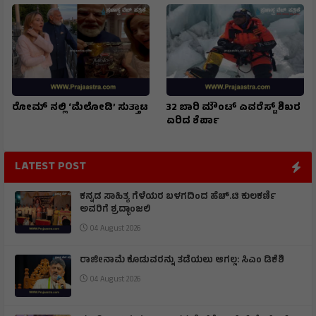
ಕೈಗಾರಿಕಾ ಪ್ರದೇಶದಲ್ಲಿ ಸ್ಫೋಟ: 54
ಪ್ರಧಾನಿ ಮೋದಿಗೆ ಪ್ರಶ್ನೆ ಕೇಳಿದ
ಜನರಿಗೆ ಗಾಯ, 18 ಜನರು ನಾಪತ್ತೆ
ಪತ್ರಕರ್ತೆಗೆ ಜೀವ ಬೆದರಿಕೆ!
ರೋಮ್ ನಲ್ಲಿ ‘ಮೆಲೋಡಿ’ ಸುತ್ತಾಟ
32 ಬಾರಿ ಮೌಂಟ್ ಎವರೆಸ್ಟ್ ಶಿಖರ
ಏರಿದ ಶೆರ್ಪಾ
LATEST POST
ಕನ್ನಡ ಸಾಹಿತ್ಯ ಗೆಳೆಯರ ಬಳಗದಿಂದ ಹೆಚ್.ಟಿ ಕುಲಕರ್ಣಿ
ಅವರಿಗೆ ಶ್ರದ್ಧಾಂಜಲಿ
04 August 2026
ರಾಜೀನಾಮೆ ಕೊಡುವರನ್ನು ತಡೆಯಲು ಆಗಲ್ಲ: ಸಿಎಂ ಡಿಕೆಶಿ
04 August 2026