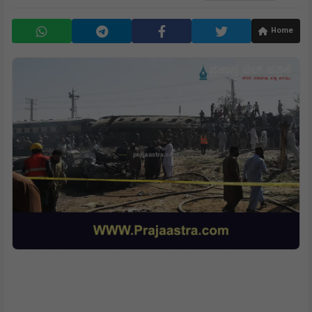
By
Editor: Nagesh Talawar
24 May, 26
Home