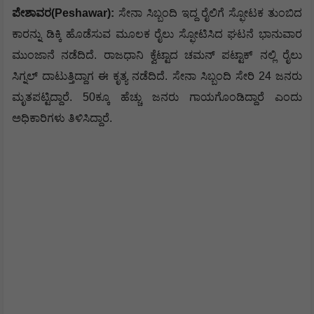
ಪೇಶಾವರ(Peshawar):
ಸೇನಾ ಸಿಬ್ಬಂದಿ ಇದ್ದ ರೈಲಿಗೆ ಸ್ಫೋಟಕ ತುಂಬಿದ
ಕಾರನ್ನು ಡಿಕ್ಕಿ ಹೊಡೆಸುವ ಮೂಲಕ ರೈಲು ಸ್ಫೋಟಿಸಿದ ಘಟನೆ ಭಾನುವಾರ
ಮುಂಜಾನೆ ನಡೆದಿದೆ. ರಾಜಧಾನಿ ಕ್ವೆಟ್ಟಾದ ಚಮನ್ ಪಟ್ಟಾಕ್ ನಲ್ಲಿ ರೈಲು
ಸಿಗ್ನಲ್ ದಾಟುತ್ತಿದ್ದಾಗ ಈ ಕೃತ್ಯ ನಡೆದಿದೆ. ಸೇನಾ ಸಿಬ್ಬಂದಿ ಸೇರಿ 24 ಜನರು
ಮೃತಪಟ್ಟಿದ್ದಾರೆ. 50ಕ್ಕೂ ಹೆಚ್ಚು ಜನರು ಗಾಯಗೊಂಡಿದ್ದಾರೆ ಎಂದು
ಅಧಿಕಾರಿಗಳು ತಿಳಿಸಿದ್ದಾರೆ.