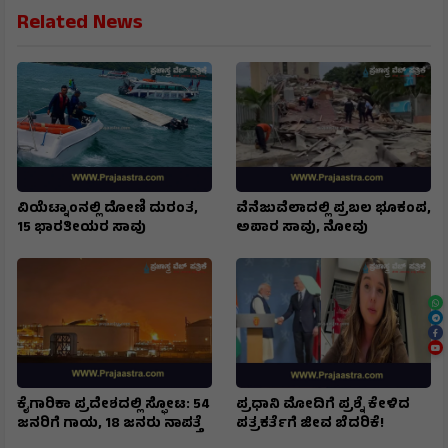
Related News
ವಿಯೆಟ್ನಾಂನಲ್ಲಿ ದೋಣಿ ದುರಂತ,
ವೆನೆಜುವೆಲಾದಲ್ಲಿ ಪ್ರಬಲ ಭೂಕಂಪ,
15 ಭಾರತೀಯರ ಸಾವು
ಅಪಾರ ಸಾವು, ನೋವು