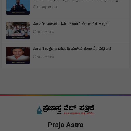
ಕಾಮನ್ ವೆಲ್ತ್: ಡೆಕಥ್ಲಾನ್ ನಲ್ಲಿ ಕಂಚಿನ ಪದಕ ಗೆದ್ದ ತೇಜಸ್ವಿನ್
01 August 2026
ಸಿಂದಗಿ: ವಿಕಲಚೇತನರ ಪಿಂಚಣಿ ಬಿಡುಗಡೆಗೆ ಆಗ್ರಹ
31 July 2026
ಸಿಂದಗಿ ಅಕ್ಷರ ದಾಸೋಹಿ ಹೆಚ್.ಟಿ ಕುಲಕರ್ಣಿ ವಿಧಿವಶ
31 July 2026