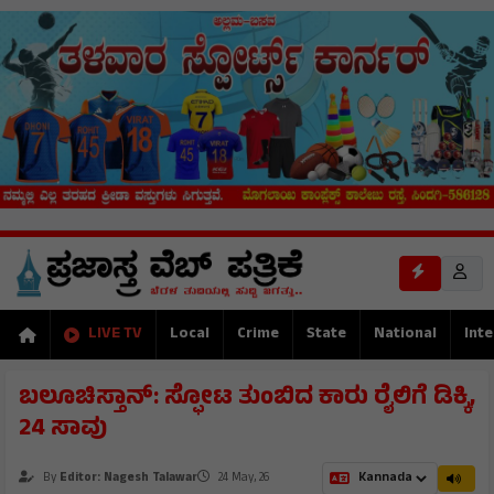
LIVE TV
Local
Crime
State
National
Inte
ಬಲೂಚಿಸ್ತಾನ್: ಸ್ಫೋಟ ತುಂಬಿದ ಕಾರು ರೈಲಿಗೆ ಡಿಕ್ಕಿ,
24 ಸಾವು